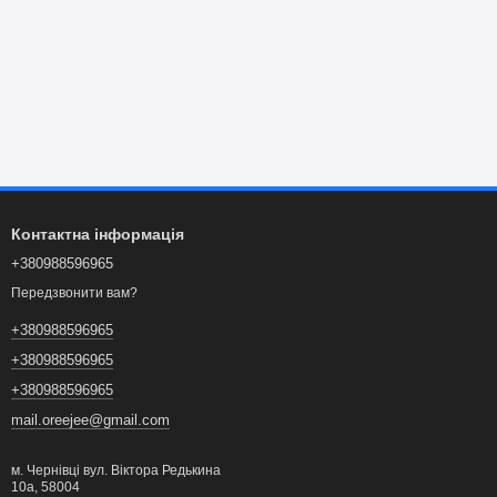
Контактна інформація
+380988596965
Передзвонити вам?
+380988596965
+380988596965
+380988596965
mail.oreejee@gmail.com
м. Чернівці вул. Віктора Редькина
10а, 58004