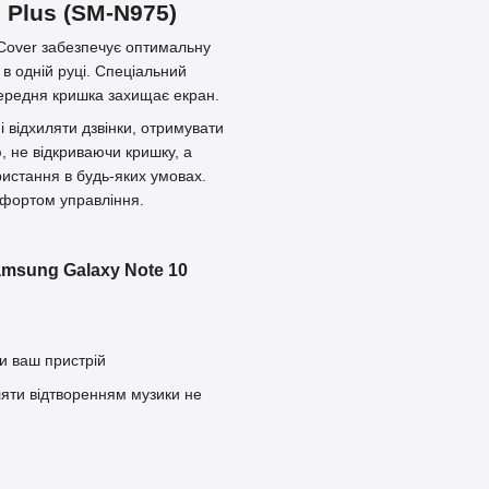
 Plus (SM-N975)
w Cover забезпечує оптимальну
в одній руці. Спеціальний
передня кришка захищає екран.
 і відхиляти дзвінки, отримувати
 не відкриваючи кришку, а
истання в будь-яких умовах.
мфортом управління.
amsung Galaxy Note 10
и ваш пристрій
ляти відтворенням музики не