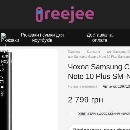
Рюкзаки і сумки для
Доставка та
ноутбуків
оплата
Головна
Samsung
для Samsung G
для Samsung Galaxy Note 10 Plus Samsun
Чохол Samsung Cl
Note 10 Plus SM-
Немає в наявності
Артикул: 13971
2 799 грн
Увійти
для відображення накоп
%