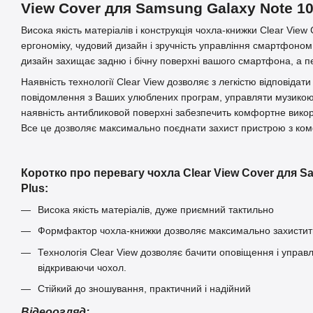
View Cover для Samsung Galaxy Note 10
Висока якість матеріалів і конструкція чохла-книжки Clear Vie
ергономіку, чудовий дизайн і зручність управління смартфоном 
дизайн захищає задню і бічну поверхні вашого смартфона, а 
Наявність технології Clear View дозволяє з легкістю відповідати
повідомлення з Ваших улюблених програм, управляти музикою,
наявність антибликовой поверхні забезпечить комфортне викор
Все це дозволяє максимально поєднати захист пристрою з ко
Коротко про перевагу чохла Clear View Cover для S
Plus:
Висока якість матеріалів, дуже приємний тактильно
Формфактор чохла-книжки дозволяє максимально захистит
Технологія Clear View дозволяє бачити оповіщення і управ
відкриваючи чохол.
Стійкий до зношування, практичний і надійний
Відеоогляд: