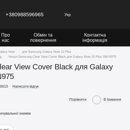
+380988596965
Укр
Про
Обмін та
Контактна
нас
повернення
інформація
alaxy Note
для Samsung Galaxy Note 10 Plus
g
Чохол Samsung Clear View Cover Black для Galaxy Note 10 Plus SM-N975
ear View Cover Black для Galaxy
N975
30015
Написати відгук
Порівняти
В бажання
ичувальної знижки