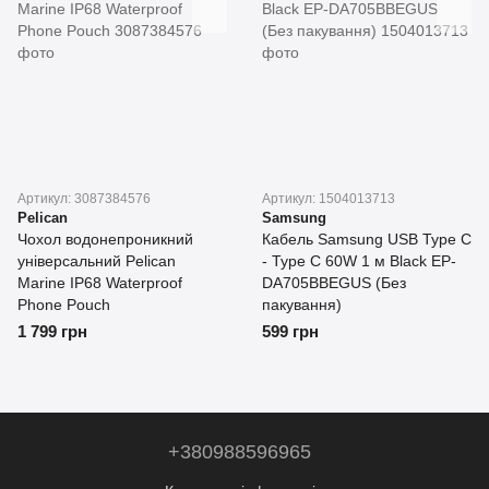
Артикул: 3087384576
Артикул: 1504013713
Pelican
Samsung
Чохол водонепроникний
Кабель Samsung USB Type C
універсальний Pelican
- Type C 60W 1 м Black EP-
Marine IP68 Waterproof
DA705BBEGUS (Без
Phone Pouch
пакування)
1 799 грн
599 грн
+380988596965