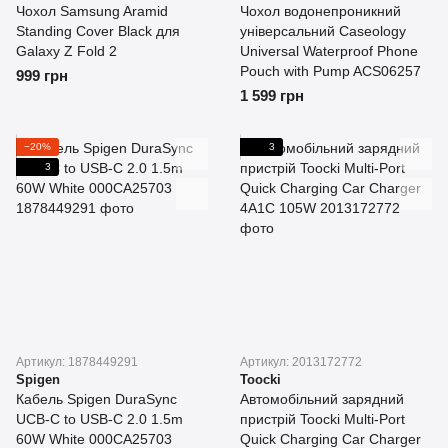
Чохол Samsung Aramid
Чохол водонепроникний
Standing Cover Black для
універсальний Caseology
Galaxy Z Fold 2
Universal Waterproof Phone
Pouch with Pump ACS06257
999 грн
1 599 грн
−20%
3
3
Артикул: 1878449291
Артикул: 2013172772
Spigen
Toocki
Кабель Spigen DuraSync
Автомобільний зарядний
UCB-C to USB-C 2.0 1.5m
пристрій Toocki Multi-Port
60W White 000CA25703
Quick Charging Car Charger