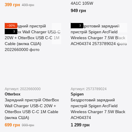
4A1C 105W
399 грн
499 грн
949 грн
−30%
3
3
Артикул: 2022660000
Артикул: 2573789024
Otterbox
Spigen
Зарядний пристрій OtterBox
Бездротовий зарядний
Wall Charger USB-C 20W +
пристрій Spigen ArcField
OtterBox USB C-C 1M Cable
Wireless Charger 7.5W Black
(вилка США)
ACH04374
699 грн
1 299 грн
999 грн