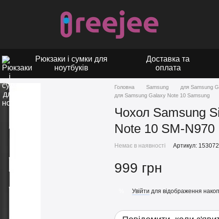
Рюкзаки і сумки для
Доставка та
ноутбуків
оплата
Головна
Samsung
для Samsung G
для Samsung Galaxy Note 10 Samsung
Чохол Samsung Si
Note 10 SM-N970
Немає в наявності
Артикул: 15307
999 грн
Увійти
для відображення накоп
%