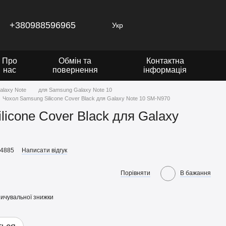
+380988596965
Укр
Про
Обмін та
Контактна
нас
повернення
інформація
alaxy Note
для Samsung Galaxy Note 10
Чохол Samsung Silicone Cover Black для Galaxy Note 10 SM-N970
licone Cover Black для Galaxy
24885
Написати відгук
Порівняти
В бажання
ичувальної знижки