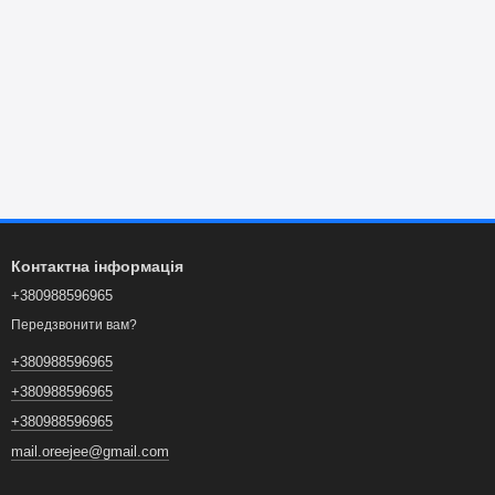
Контактна інформація
+380988596965
Передзвонити вам?
+380988596965
+380988596965
+380988596965
mail.oreejee@gmail.com