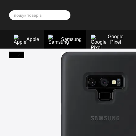
Перейти до основного контенту
Google
Apple
Samsung
Pixel
3