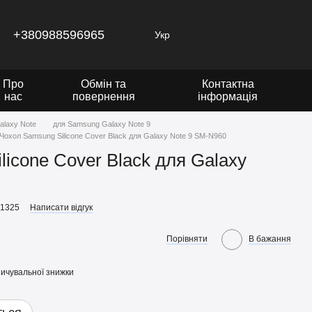
+380988596965
Укр
Про
Обмін та
Контактна
нас
повернення
інформація
alaxy Note
для Samsung Galaxy Note 9
Чохол Samsung Silicone Cover Black для Galaxy Note 9 SM-N960
licone Cover Black для Galaxy
21325
Написати відгук
Порівняти
В бажання
ичувальної знижки