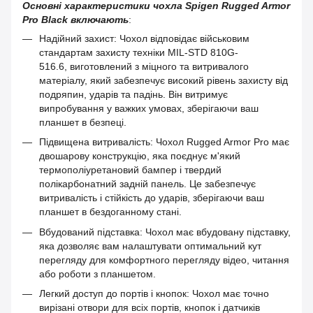
Основні характеристики чохла Spigen Rugged Armor
Pro Black включають
:
Надійний захист: Чохол відповідає військовим
стандартам захисту техніки MIL-STD 810G-
516.6, виготовлений з міцного та витривалого
матеріалу, який забезпечує високий рівень захисту від
подряпин, ударів та падінь. Він витримує
випробування у важких умовах, зберігаючи ваш
планшет в безпеці.
Підвищена витривалість: Чохол Rugged Armor Pro має
двошарову конструкцію, яка поєднує м'який
термополіуретановий бампер і твердий
полікарбонатний задній панель. Це забезпечує
витривалість і стійкість до ударів, зберігаючи ваш
планшет в бездоганному стані.
Вбудований підставка: Чохол має вбудовану підставку,
яка дозволяє вам налаштувати оптимальний кут
перегляду для комфортного перегляду відео, читання
або роботи з планшетом.
Легкий доступ до портів і кнопок: Чохол має точно
вирізані отвори для всіх портів, кнопок і датчиків