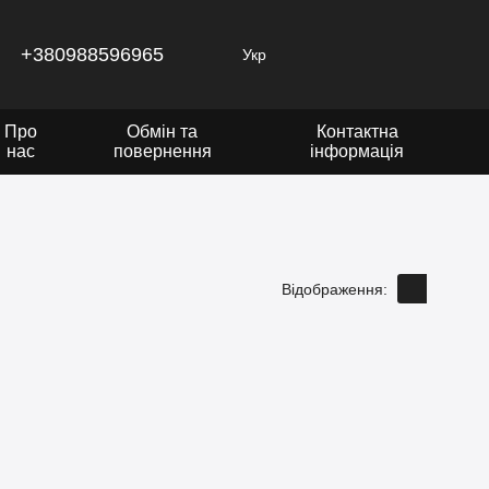
+380988596965
Укр
Про
Обмін та
Контактна
нас
повернення
інформація
Відображення: