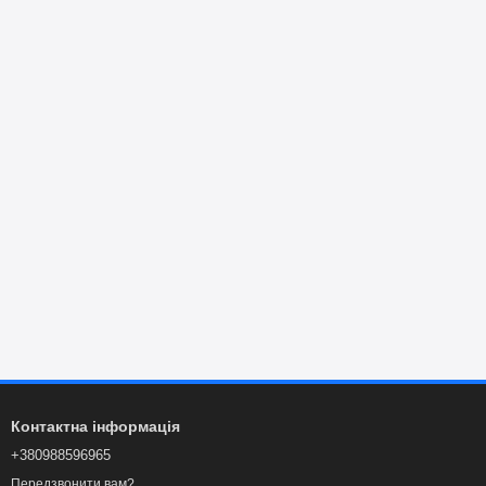
Контактна інформація
+380988596965
Передзвонити вам?