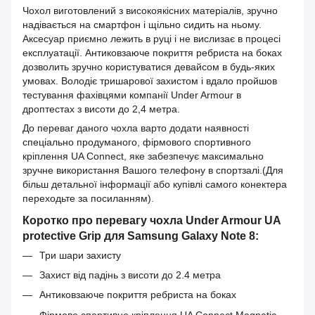
Чохол виготовлений з високоякісних матеріалів, зручно
надівається на смартфон і щільно сидить на ньому.
Аксесуар приємно лежить в руці і не вислизає в процесі
експлуатації. Антиковзаюче покриття ребриста на боках
дозволить зручно користуватися девайсом в будь-яких
умовах. Володіє тришарової захистом і вдало пройшов
тестування фахівцями компанії Under Armour в
дроптестах з висоти до 2,4 метра.
До переваг даного чохла варто додати наявності
спеціально продуманого, фірмового спортивного
кріплення UA Connect, яке забезпечує максимально
зручне використання Вашого телефону в спортзалі.(Для
більш детальної інформації або купівлі самого конектера
переходьте за посиланням).
Коротко про перевагу чохла Under Armour UA
protective Grip для Samsung Galaxy Note 8:
Три шари захисту
Захист від падінь з висоти до 2.4 метра
Антиковзаюче покриття ребриста на боках
Фірмове спортивне кріплення UA Connect Magnetic