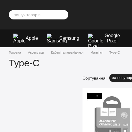
Перейти до основного контенту
Google
Apple
Samsung
Pixel
Головна
Аксесуари
Кабелі та перехідники
Магнітні
Type-C
Type-C
за популяр
Сортування:
3