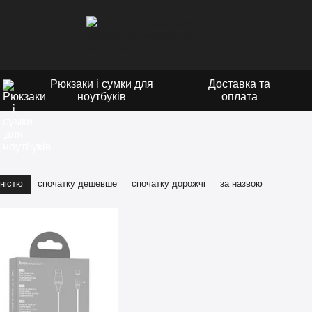
Рюкзаки і сумки для
Доставка та
ноутбуків
оплата
ністю
спочатку дешевше
спочатку дорожчі
за назвою