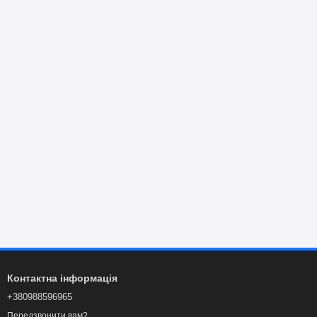
Контактна інформація
+380988596965
Передзвонити вам?