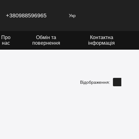
+380988596965
Укр
Про
Обмін та
Контактна
нас
повернення
інформація
Відображення: