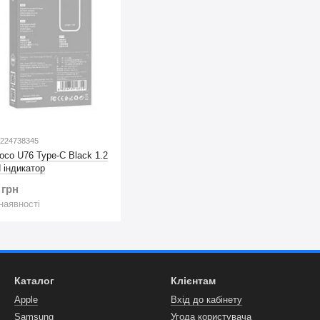
1224738345
oco U76 Type-C Black 1.2
d індикатор
 грн
наявності
Каталог
Клієнтам
Apple
Вхід до кабінету
Samsung
Угода користувача