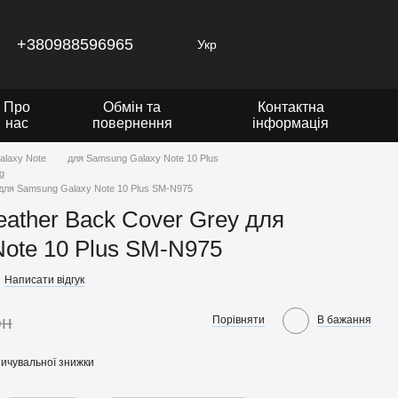
+380988596965
Укр
Про
Обмін та
Контактна
нас
повернення
інформація
alaxy Note
для Samsung Galaxy Note 10 Plus
g
для Samsung Galaxy Note 10 Plus SM-N975
ather Back Cover Grey для
ote 10 Plus SM-N975
Написати відгук
рн
Порівняти
В бажання
ичувальної знижки