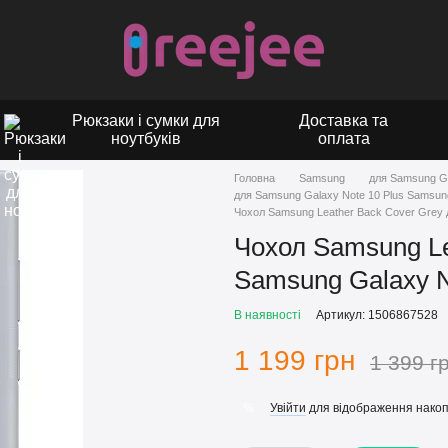
Рюкзаки і сумки для
Доставка та
ноутбуків
оплата
Головна
Samsung
для Samsung G
для Samsung Galaxy Note 10 Plus Samsun
Чохол Samsung Leather Back Cover Grey 
Чохол Samsung Le
Samsung Galaxy N
В наявності
Артикул: 1506867528
1 199 грн
1 399 г
Увійти
для відображення накоп
%