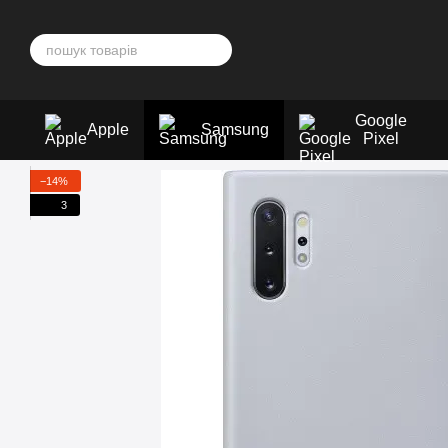
Перейти до основного контенту
Google
Apple
Samsung
Pixel
−14%
3