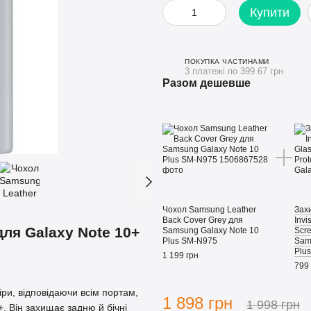
Купити
ПОКУПКА ЧАСТИНАМИ
3 платежі по 399.67 грн
Разом дешевше
Чохол Samsung Leather
Зах
Back Cover Grey для
Invi
ля Galaxy Note 10+
Samsung Galaxy Note 10
Scre
Plus SM-N975
Sam
Plus
1 199 грн
799 
ри, відповідаючи всім портам,
1 898 грн
1 998 грн
 Він захищає задню й бічні