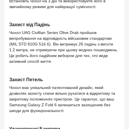
Встановіть чохол на 3 дні та використовуйте його в
звичайному режимі для найкращої сумісності.
Захист від Падінь
Чохол UAG Civillian Series Olive Drab пройшов
випробування на відповідність військовим стандартам
(MIL STD 810G 516.6). Він витримує 26 падінь з висоти
1.2 метра, не отримуючи при цьому жодних пошкоджень.
Це робить його надійним вибором для тих, хто веде
активний спосіб життя.
Захист Петель
Чохол має унікальний патентований дизайн, який
дозволяє захисту спини вільно рухатися в відкритому та
закритому положеннях пристрою. Це гарантує, що ваш
Samsung Galaxy Z Fold 6 залишиться захищеним без
шкоди для функціональності.
Ударопрочні Бампери