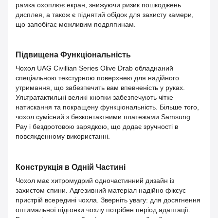
рамка охоплює екран, знижуючи ризик пошкоджень
дисплея, а також є піднятий обідок для захисту камери,
що запобігає можливим подряпинам.
Підвищена Функціональність
Чохол UAG Civillian Series Olive Drab обладнаний
спеціальною текстурною поверхнею для надійного
утримання, що забезпечить вам впевненість у руках.
Ультратактильні великі кнопки забезпечують чітке
натискання та покращену функціональність. Більше того,
чохол сумісний з безконтактними платежами Samsung
Pay і бездротовою зарядкою, що додає зручності в
повсякденному використанні.
Конструкція в Одній Частині
Чохол має хитромудрий одночастинний дизайн із
захистом спини. Адгезивний матеріал надійно фіксує
пристрій всередині чохла. Зверніть увагу: для досягнення
оптимальної підгонки чохлу потрібен період адаптації.