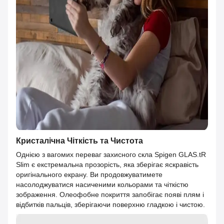
Кристалічна Чіткість та Чистота
Однією з вагомих переваг захисного скла Spigen GLAS.tR
Slim є екстремальна прозорість, яка зберігає яскравість
оригінального екрану. Ви продовжуватимете
насолоджуватися насиченими кольорами та чіткістю
зображення. Олеофобне покриття запобігає появі плям і
відбитків пальців, зберігаючи поверхню гладкою і чистою.