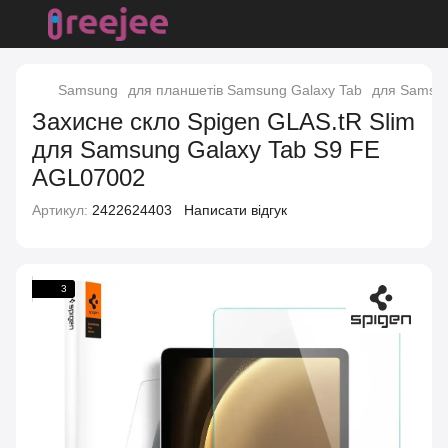
Samsung
для планшетів Samsung Galaxy Tab
для Samsun
Захисне скло Spigen GLAS.tR Slim
для Samsung Galaxy Tab S9 FE
AGL07002
Артикул:
2422624403
Написати відгук
3