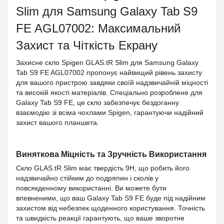
Slim для Samsung Galaxy Tab S9
FE AGL07002: Максимальний
Захист та Чіткість Екрану
Захисне скло Spigen GLAS.tR Slim для Samsung Galaxy
Tab S9 FE AGL07002 пропонує найвищий рівень захисту
для вашого пристрою завдяки своїй надзвичайній міцності
та високій якості матеріалів. Спеціально розроблене для
Galaxy Tab S9 FE, це скло забезпечує бездоганну
взаємодію зі всіма чохлами Spigen, гарантуючи надійний
захист вашого планшета.
Виняткова Міцність та Зручність Використання
Скло GLAS.tR Slim має твердість 9H, що робить його
надзвичайно стійким до подряпин і сколів у
повсякденному використанні. Ви можете бути
впевненими, що ваш Galaxy Tab S9 FE буде під надійним
захистом від небезпек щоденного користування. Точність
та швидкість реакції гарантують, що ваше зворотне