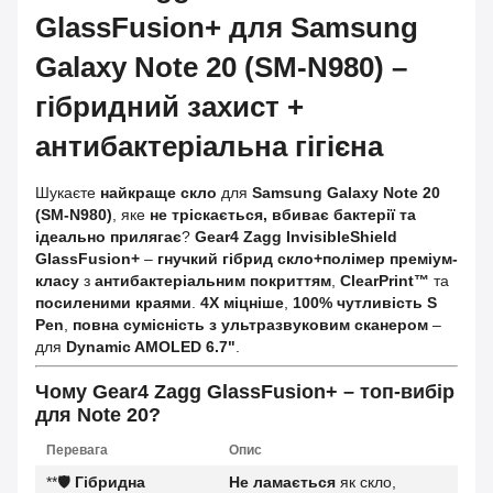
GlassFusion+
для
Samsung
Galaxy Note 20 (SM-N980)
–
гібридний захист +
антибактеріальна гігієна
Шукаєте
найкраще скло
для
Samsung Galaxy Note 20
(SM-N980)
, яке
не тріскається, вбиває бактерії та
ідеально прилягає
?
Gear4 Zagg InvisibleShield
GlassFusion+
–
гнучкий гібрид скло+полімер преміум-
класу
з
антибактеріальним покриттям
,
ClearPrint™
та
посиленими краями
.
4X міцніше
,
100% чутливість S
Pen
,
повна сумісність з ультразвуковим сканером
–
для
Dynamic AMOLED 6.7"
.
Чому Gear4 Zagg GlassFusion+ – топ-вибір
для Note 20?
Перевага
Опис
**🛡️
Гібридна
Не ламається
як скло,