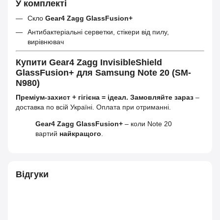
У комплекті
Скло
Gear4 Zagg GlassFusion+
Антибактеріальні серветки, стікери від пилу,
вирівнювач
Купити Gear4 Zagg InvisibleShield
GlassFusion+ для Samsung Note 20 (SM-
N980)
Преміум-захист + гігієна = ідеал.
Замовляйте зараз
–
доставка по всій Україні. Оплата при отриманні.
Gear4 Zagg GlassFusion+
– коли Note 20
вартий
найкращого
.
Відгуки