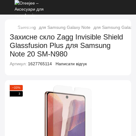
Samsung
для Samsung Galaxy Note
для Samsung Galaxy 
Захисне скло Zagg Invisible Shield
Glassfusion Plus для Samsung
Note 20 SM-N980
Артикул:
1627765114
Написати відгук
−33%
3