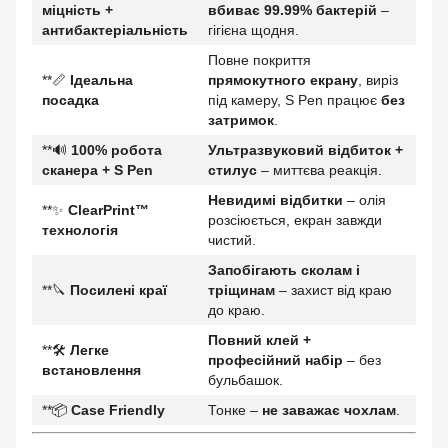
міцність +
вбиває 99.99% бактерій
–
антибактеріальність
гігієна щодня.
Повне покриття
**📏
Ідеальна
прямокутного екрану
, виріз
посадка
під камеру, S Pen працює
без
затримок
.
**🔊
100% робота
Ультразвуковий відбиток +
сканера + S Pen
стилус
– миттєва реакція.
Невидимі відбитки
– олія
**✨
ClearPrint™
розсіюється, екран завжди
технологія
чистий.
Запобігають сколам і
**🔪
Посилені краї
тріщинам
– захист від краю
до краю.
Повний клей +
**🛠️
Легке
професійний набір
– без
встановлення
бульбашок.
**📦
Case Friendly
Тонке –
не заважає чохлам
.