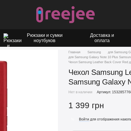
Рюкзаки и сумки
Доставка и
ноутбуков
оплата
Главная
Samsung
для Samsung G
для Samsung Galaxy Note 10 Plus Samsun
Чехол Samsung Leather Back Cover Red д
Чехол Samsung Le
Samsung Galaxy N
Нет в наличии
Артикул: 153285776
1 399 грн
Войти
для отображения накопи
%