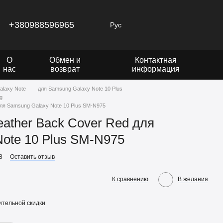
+380988596965
Рус
О
Обмен и
Контактная
нас
возврат
информация
alaxy Note
для Samsung Galaxy Note 10 Plus
g
ля Samsung Galaxy Note 10 Plus SM-N975
ather Back Cover Red для
ote 10 Plus SM-N975
8
Оставить отзыв
К сравнению
В желания
тельной скидки