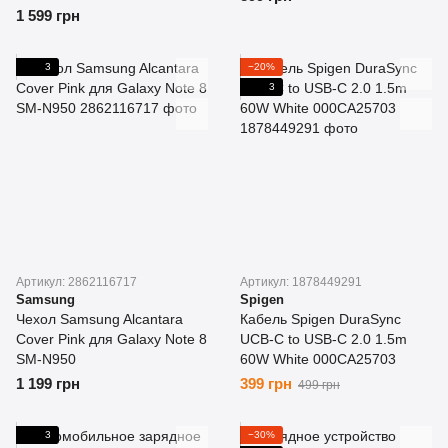
1 599 грн
3
−20%
3
Артикул: 2862116717
Артикул: 1878449291
Samsung
Spigen
Чехол Samsung Alcantara
Кабель Spigen DuraSync
Cover Pink для Galaxy Note 8
UCB-C to USB-C 2.0 1.5m
SM-N950
60W White 000CA25703
1 199 грн
399 грн
499 грн
3
−30%