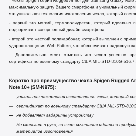
Чехлы Spigen серии Rugged Armor для Samsung Galaxy Note 
максимальную защиту Вашего смартфона и уникальный фирм
это уникальная технология изготовления чехла, который состо
- первый это мягкий, термополиуретан, который идеально 
подчеркивает совершенный дизайн смартфона
- второй это жесткий поликарбонат, который выполнен с при
ударопоглощения Web Pattern, что обеспечивает надежную за
Дополнительно стоит отметить что чехол успешно про
сертификат по военному стандарту США MIL-STD-810G-516.7.
Коротко про преимущество чехла Spigen Rugged A
Note 10+ (SM-N975):
уникальная технология изготовления чехла, который со
сертификат по военному стандарту США MIL-STD-810G
не добавляет габариты устройству
Не скользит в руке, за счет сочетания идеально продум
материалов изготовления