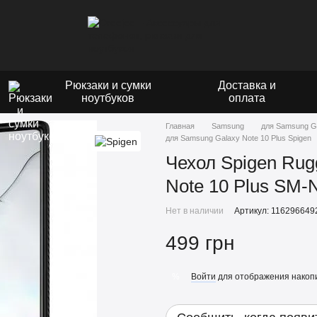
Рюкзаки и сумки
Доставка и
ноутбуков
оплата
Главная
Samsung
для Samsung G
для Samsung Galaxy Note 10 Plus Spigen
Чехол Spigen Rug
Note 10 Plus SM-
Нет в наличии
Артикул: 116296649
499 грн
Войти
для отображения накопи
%