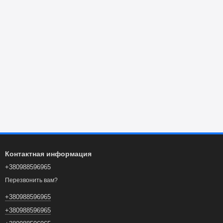
Контактная информация
+380988596965
Перезвонить вам?
+380988596965
+380988596965