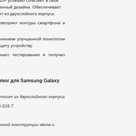
10+ успешно сочетают в себе
енный дизайна. Обеспечивает
ит из двухслойного корпуса:
повторяет контуры смартфона и
менением улучшенной технологии
щиту устройству.
шел тестирования и получил
rmor для Samsung Galaxy
стоит из двухслойного корпуса
-516.7.
анной конструкции чехла и