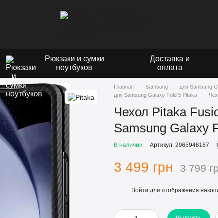
Рюкзаки и сумки
Доставка и
ноутбуков
оплата
Главная
Samsung
для Samsung Ga
для Samsung Galaxy Fold 5 Pitaka
Чех
Чехол Pitaka Fus
Samsung Galaxy F
В наличии
Артикул: 2965946187
3 499 грн
3 799 г
Войти
для отображения накопи
%