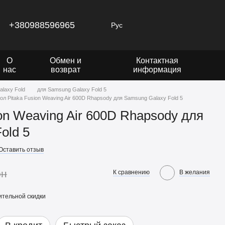
+380988596965
Рус
О
Обмен и
Контактная
нас
возврат
информация
laxy Fold
для Samsung Galaxy Fold 5
ол Pitaka Fusion Weaving Air 600D Rhapsody для Samsung Galaxy Fold 5
ion Weaving Air 600D Rhapsody для
old 5
Оставить отзыв
рн
К сравнению
В желания
тельной скидки