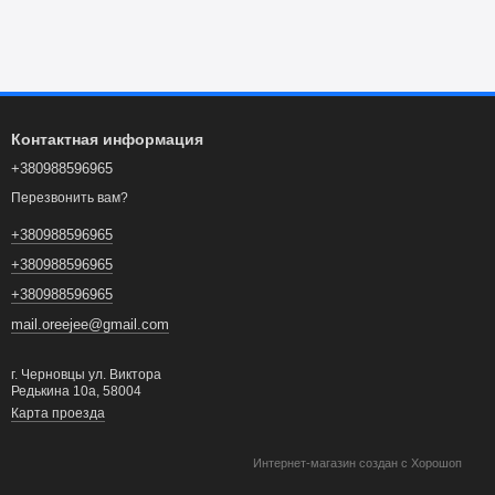
Контактная информация
+380988596965
Перезвонить вам?
+380988596965
+380988596965
+380988596965
mail.oreejee@gmail.com
г. Черновцы ул. Виктора
Редькина 10а, 58004
Карта проезда
Интернет-магазин создан с Хорошоп