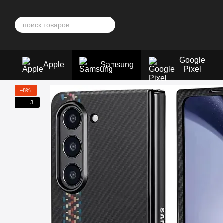
Перейти к основному контенту
Google
Apple
Samsung
Pixel
−8%
3